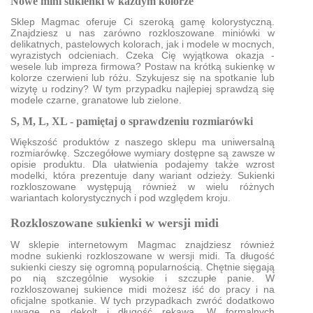
Nowe mini sukienki w każdym kolorze
Sklep Magmac oferuje Ci szeroką gamę kolorystyczną.
Znajdziesz u nas zarówno rozkloszowane miniówki w
delikatnych, pastelowych kolorach, jak i modele w mocnych,
wyrazistych odcieniach. Czeka Cię wyjątkowa okazja -
wesele lub impreza firmowa? Postaw na krótką sukienkę w
kolorze czerwieni lub różu. Szykujesz się na spotkanie lub
wizytę u rodziny? W tym przypadku najlepiej sprawdzą się
modele czarne, granatowe lub zielone.
S, M, L, XL - pamiętaj o sprawdzeniu rozmiarówki
Większość produktów z naszego sklepu ma uniwersalną
rozmiarówkę. Szczegółowe wymiary dostępne są zawsze w
opisie produktu. Dla ułatwienia podajemy także wzrost
modelki, która prezentuje dany wariant odzieży. Sukienki
rozkloszowane występują również w wielu różnych
wariantach kolorystycznych i pod względem kroju.
Rozkloszowane sukienki w wersji midi
W sklepie internetowym Magmac znajdziesz również
modne sukienki rozkloszowane w wersji midi. Ta długość
sukienki cieszy się ogromną popularnością. Chętnie sięgają
po nią szczególnie wysokie i szczupłe panie. W
rozkloszowanej sukience midi możesz iść do pracy i na
oficjalne spotkanie. W tych przypadkach zwróć dodatkowo
uwagę na dekolt i długość rękawa. W formalnych