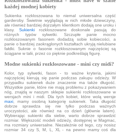
Rozkloszowana sukienka - must have w szafie
każdej modnej kobiety
Sukienka rozkloszowana to niemal uniwersalna część
garderoby. Świetnie wyglądają w nich młode dziewczyny,
ale również bardziej dojrzałym klientkom dodają one uroku i
klasy.
Sukienki
rozkloszowane doskonale pasują do
różnych typów sylwetki. Szczupłe panie mocno
rozkloszowanym fasonem dodadzą sobie kobiecości, a
panie o bardziej zaokrąglonych kształtach ukryją nielubiane
fałdki. Suknie o fasonie rozkloszowanym najczęściej są
ściągane w talii, przez co pięknie podkreślają figurę.
Modne sukienki rozkloszowane - mini czy midi?
Kolor, typ sylwetki, fason - to ważne kryteria, jakimi
najczęściej kierują się panie podczas zakupu odzieży. W
przypadku sukienek duże znaczenie ma także długość.
Wszystkie panie, które nie mają problemu z pokazywaniem
nóg, znajdą w naszym sklepie sukienki rozkloszowane w
wersjach mini i midi. Dla tych kobiet, które wolą wersje
maxi
, mamy osobną kategorię sukienek. Taka długość
dobrze sprawdza się nie tylko podczas ważnych
uroczystości, ale również na co dzień (głównie latem).
Wybierając sukienki dla siebie, warto dobrze sprawdzić
rozmiar. Większość modeli odzieży, dostępnej w Magmac,
ma rozmiary uniwersalne. Niezależnie od tego, czy nosisz
rozmiar 34 czy S, M, L, XL - na pewno mamy coś dla