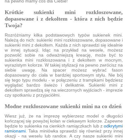
na pewno mamy coś dla Ciebie!
Krótkie sukienki mini rozkloszowane,
dopasowane i z dekoltem - która z nich będzie
Twoja?
Rozróżniamy kilka podstawowych typów sukienek mini.
Należą do nich: sukienki mini rozkloszowane, dopasowane i
sukienki mini z dekoltem. Każda z nich sprawdzi się idealnie
w innej sytuacji. Idąc na przykład na wesele, możesz
pozwolić sobie na odważniejszą kreację, może być to
sukienka mini rozkloszowana i z dekoltem w mocnym,
wyrazistym kolorze. W takiej stylizacji na pewno zwrócisz na
siebie uwagę. Na spacer możesz wybrać fason
dopasowany do ciała w bardziej sportowym stylu. Nie bój
się tego typu modelu - w połączeniu z trampkami będziesz
wyglądać bardzo świeżo i delikatnie. Sukienki mini z
dekoltem sprawdzą się na wieczornych wyjściach - imprezie
czy spotkaniu z przyjaciółmi.
Modne rozkloszowane sukienki mini na co dzień
Wiesz już, że na imprezę wybierzesz model o długości
kończącej się powyżej kolan w ciekawym kolorze. Zapewne
będzie to sukienka na cienkich ramiączkach lub z
odkrytymi
ramionami
. Taka miniówka sprawdzi się również przy innej
okazji - na weselu lub randce. A czy nasze sukienki mini