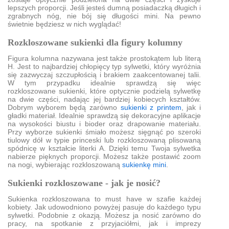
lepszych proporcji. Jeśli jesteś dumną posiadaczką długich i
zgrabnych nóg, nie bój się długości mini. Na pewno
świetnie będziesz w nich wyglądać!
Rozkloszowane sukienki dla figury kolumny
Figura kolumna nazywana jest także prostokątem lub literą
H. Jest to najbardziej chłopięcy typ sylwetki, który wyróżnia
się zazwyczaj szczupłością i brakiem zaakcentowanej talii.
W tym przypadku idealnie sprawdzą się więc
rozkloszowane sukienki, które optycznie podzielą sylwetkę
na dwie części, nadając jej bardziej kobiecych kształtów.
Dobrym wyborem będą zarówno
sukienki z printem
, jak i
gładki materiał. Idealnie sprawdzą się dekoracyjne aplikacje
na wysokości biustu i bioder oraz drapowanie materiału.
Przy wyborze sukienki śmiało możesz sięgnąć po szeroki
tiulowy dół w typie princeski lub rozkloszowaną plisowaną
spódnicę w kształcie literki A. Dzięki temu Twoja sylwetka
nabierze pięknych proporcji. Możesz także postawić zoom
na nogi, wybierając rozkloszowaną
sukienkę mini
.
Sukienki rozkloszowane - jak je nosić?
Sukienka rozkloszowana to must have w szafie każdej
kobiety. Jak udowodniono powyżej pasuje do każdego typu
sylwetki. Podobnie z okazją. Możesz ja nosić zarówno do
pracy, na spotkanie z przyjaciółmi, jak i imprezy