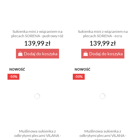
Sukienka mini z wiązaniem na
Sukienka mini z wiązaniem na
plecach SORENA - pudrowy róż
plecach SORENA - ecru
139,99 zł
139,99 zł
Dodaj do koszyka
Dodaj do koszyka
NOWOŚĆ
NOWOŚĆ
-50%
-50%
Muślinowa sukienka z
Muślinowa sukienka z
odkrytymi plecami VILANA -
odkrytymi plecami VILANA -
brudny róż
czerwona