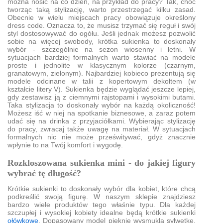
można nosić na co dzień, na przykład do pracy? Tak, choć
tworząc taką stylizację, warto przestrzegać kilku zasad.
Obecnie w wielu miejscach pracy obowiązuje określony
dress code. Oznacza to, że musisz trzymać się reguł i swój
styl dostosowywać do ogółu. Jeśli jednak możesz pozwolić
sobie na więcej swobody, krótka sukienka to doskonały
wybór - szczególnie na sezon wiosenny i letni. W
sytuacjach bardziej formalnych warto stawiać na modele
proste i jednolite w klasycznym kolorze (czarnym,
granatowym, zielonym). Najbardziej kobieco prezentują się
modele odcinane w talii z kopertowym dekoltem (w
kształcie litery V). Sukienka będzie wyglądać jeszcze lepiej,
gdy zestawisz ją z ciemnymi rajstopami i wysokimi butami.
Taka stylizacja to doskonały wybór na każdą okoliczność!
Możesz iść w niej na spotkanie biznesowe, a zaraz potem
udać się na drinka z przyjaciółkami. Wybierając stylizację
do pracy, zwracaj także uwagę na materiał. W sytuacjach
formalnych nic nie może prześwitywać, gdyż znacznie
wpłynie to na Twój komfort i wygodę.
Rozkloszowana sukienka mini - do jakiej figury
wybrać tę długość?
Krótkie sukienki to doskonały wybór dla kobiet, które chcą
podkreślić swoją figurę. W naszym sklepie znajdziesz
bardzo wiele produktów tego właśnie typu. Dla każdej
szczupłej i wysokiej kobiety idealne będą krótkie sukienki
ołówkowe
. Dopasowany model pięknie wysmukla sylwetkę,