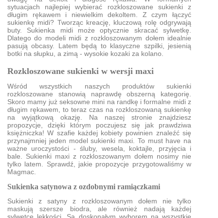
sytuacjach najlepiej wybierać rozkloszowane sukienki z
długim rękawem i niewielkim dekoltem. Z czym łączyć
sukienkę midi? Tworząc kreację, kluczową rolę odgrywają
buty. Sukienka midi może optycznie skracać sylwetkę.
Dlatego do modeli midi z rozkloszowanym dołem idealnie
pasują obcasy. Latem będą to klasyczne szpilki, jesienią
botki na słupku, a zimą - wysokie kozaki za kolano.
Rozkloszowane sukienki w wersji maxi
Wśród wszystkich naszych produktów sukienki
rozkloszowane stanowią naprawdę obszerną kategorię.
Skoro mamy już seksowne mini na randkę i formalne midi z
długim rękawem, to teraz czas na rozkloszowaną sukienkę
na wyjątkową okazję. Na naszej stronie znajdziesz
propozycje, dzięki którym poczujesz się jak prawdziwa
księżniczka! W szafie każdej kobiety powinien znaleźć się
przynajmniej jeden model sukienki maxi. To must have na
ważne uroczystości - śluby, wesela, koktajle, przyjęcia i
bale. Sukienki maxi z rozkloszowanym dołem nosimy nie
tylko latem. Sprawdź, jakie propozycje przygotowaliśmy w
Magmac.
Sukienka satynowa z ozdobnymi ramiączkami
Sukienki z satyny z rozkloszowanym dołem nie tylko
maskują szersze biodra, ale również nadają każdej
sylwetce lekkości. Są doskonałym wyborem na wszystkie