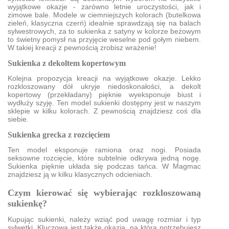
wyjątkowe okazje - zarówno letnie uroczystości, jak i
zimowe bale. Modele w ciemniejszych kolorach (butelkowa
zieleń, klasyczna czerń) idealnie sprawdzają się na balach
sylwestrowych, za to sukienka z satyny w kolorze beżowym
to świetny pomysł na przyjęcie weselne pod gołym niebem.
W takiej kreacji z pewnością zrobisz wrażenie!
Sukienka z dekoltem kopertowym
Kolejna propozycja kreacji na wyjątkowe okazje. Lekko
rozkloszowany dół ukryje niedoskonałości, a dekolt
kopertowy (przekładany) pięknie wyeksponuje biust i
wydłuży szyję. Ten model sukienki dostępny jest w naszym
sklepie w kilku kolorach. Z pewnością znajdziesz coś dla
siebie.
Sukienka grecka z rozcięciem
Ten model eksponuje ramiona oraz nogi. Posiada
seksowne rozcięcie, które subtelnie odkrywa jedną nogę.
Sukienka pięknie układa się podczas tańca. W Magmac
znajdziesz ją w kilku klasycznych odcieniach.
Czym kierować się wybierając rozkloszowaną
sukienkę?
Kupując sukienki, należy wziąć pod uwagę rozmiar i typ
sylwetki. Kluczowa jest także okazja, na którą potrzebujesz