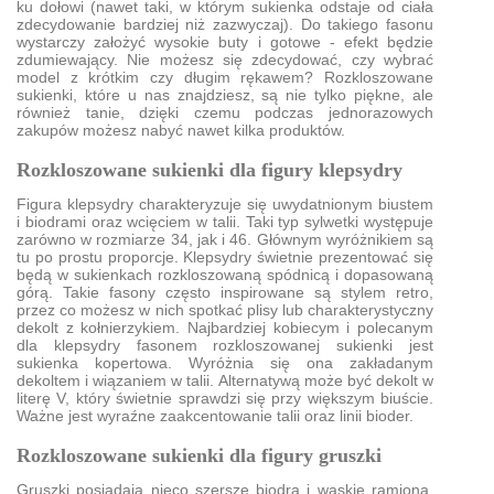
ku dołowi (nawet taki, w którym sukienka odstaje od ciała
zdecydowanie bardziej niż zazwyczaj). Do takiego fasonu
wystarczy założyć wysokie buty i gotowe - efekt będzie
zdumiewający. Nie możesz się zdecydować, czy wybrać
model z krótkim czy długim rękawem? Rozkloszowane
sukienki, które u nas znajdziesz, są nie tylko piękne, ale
również tanie, dzięki czemu podczas jednorazowych
zakupów możesz nabyć nawet kilka produktów.
Rozkloszowane sukienki dla figury klepsydry
Figura klepsydry charakteryzuje się uwydatnionym biustem
i biodrami oraz wcięciem w talii. Taki typ sylwetki występuje
zarówno w rozmiarze 34, jak i 46. Głównym wyróżnikiem są
tu po prostu proporcje. Klepsydry świetnie prezentować się
będą w sukienkach rozkloszowaną spódnicą i dopasowaną
górą. Takie fasony często inspirowane są stylem retro,
przez co możesz w nich spotkać plisy lub charakterystyczny
dekolt z kołnierzykiem. Najbardziej kobiecym i polecanym
dla klepsydry fasonem rozkloszowanej sukienki jest
sukienka kopertowa. Wyróżnia się ona zakładanym
dekoltem i wiązaniem w talii. Alternatywą może być dekolt w
literę V, który świetnie sprawdzi się przy większym biuście.
Ważne jest wyraźne zaakcentowanie talii oraz linii bioder.
Rozkloszowane sukienki dla figury gruszki
Gruszki posiadają nieco szersze biodra i wąskie ramiona.