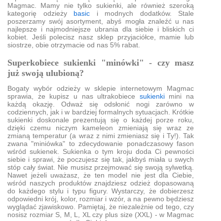
Magmac. Mamy nie tylko sukienki, ale również szeroką
kategorię odzieży
basic
i modnych dodatków. Stale
poszerzamy swój asortyment, abyś mogła znaleźć u nas
najlepsze i najmodniejsze ubrania dla siebie i bliskich ci
kobiet. Jeśli polecisz nasz sklep przyjaciółce, mamie lub
siostrze, obie otrzymacie od nas 5% rabat.
Superkobiece sukienki "minówki" - czy masz
już swoją ulubioną?
Bogaty wybór odzieży w sklepie internetowym Magmac
sprawia, że kupisz u nas ultrakobiece
sukienki
mini na
każdą okazję. Odważ się odsłonić nogi zarówno w
codziennych, jak i w bardziej formalnych sytuacjach. Krótkie
sukienki doskonale prezentują się o każdej porze roku,
dzięki czemu niczym kameleon zmieniają się wraz ze
zmianą temperatur (a wraz z nimi zmieniasz się i Ty!). Tak
zwana "miniówka" to zdecydowanie ponadczasowy fason
wśród sukienek. Sukienka o tym kroju doda Ci pewności
siebie i sprawi, że poczujesz się tak, jakbyś miała u swych
stóp cały świat. Nie musisz przejmować się swoją sylwetką.
Nawet jeżeli uważasz, że ten model nie jest dla Ciebie,
wśród naszych produktów znajdziesz odzież dopasowaną
do każdego stylu i typu figury. Wystarczy, że dobierzesz
odpowiedni krój, kolor, rozmiar i wzór, a na pewno będziesz
wyglądać zjawiskowo. Pamiętaj, że niezależnie od tego, czy
nosisz rozmiar S, M, L, XL czy plus size (XXL) - w Magmac