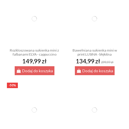
Rozkloszowana sukienka mini z
Bawełniana sukienka mini w
falbanami ELYA - cappuccino
print LUSINA - błękitna
149,99 zł
134,99 zł
299,97 zł
Dodaj do koszyka
Dodaj do koszyka
-50%