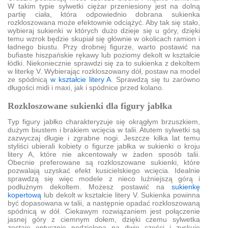
W takim typie sylwetki ciężar przeniesiony jest na dolną
partię ciała, która odpowiednio dobrana sukienka
rozkloszowana może efektownie odciążyć. Aby tak się stało,
wybieraj sukienki w których dużo dzieje się u góry, dzięki
temu wzrok będzie skupiał się głównie w okolicach ramion i
ładnego biustu. Przy drobnej figurze, warto postawić na
bufiaste hiszpańskie rękawy lub poziomy dekolt w kształcie
łódki. Niekoniecznie sprawdzi się za to sukienka z dekoltem
w literkę V. Wybierając rozkloszowany dół, postaw na model
ze spódnicą
w kształcie litery A
. Sprawdzą się tu zarówno
długości midi i maxi, jak i spódnice przed kolano.
Rozkloszowane sukienki dla figury jabłka
Typ figury jabłko charakteryzuje się okrągłym brzuszkiem,
dużym biustem i brakiem wcięcia w talii. Atutem sylwetki są
zazwyczaj długie i zgrabne nogi. Jeszcze kilka lat temu
styliści ubierali kobiety o figurze jabłka w sukienki o kroju
litery A, które nie akcentowały w żaden sposób talii.
Obecnie preferowane są rozkloszowane sukienki, które
pozwalają uzyskać efekt kusicielskiego wcięcia. Idealnie
sprawdzą się więc modele z nieco luźniejszą górą i
podłużnym dekoltem. Możesz postawić na
sukienkę
kopertową
lub dekolt w kształcie litery V. Sukienka powinna
być dopasowana w talii, a następnie opadać rozkloszowaną
spódnicą w dół. Ciekawym rozwiązaniem jest połączenie
jasnej góry z ciemnym dołem, dzięki czemu sylwetka
zostaje optycznie podzielona na dwie części i zyskuje