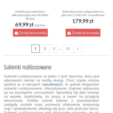
Muślinowa sukienka z
Sukienka maxi z wiązaniem na
odkrytymi plecami VILANA -
plecach CONCHA - masełkowa
liliowa
179,99 zł
69,99 zł
139,97 zł
Dodaj do koszyka
Dodaj do koszyka
1
2
3
…
11
Sukienki rozkloszowane
Sukienki rozkloszowane to jeden z tych fasonów, który jest
odpowiedni niemal na każdą okazję. Choć często można
spotkać je w wersjach
casualowych
, to jednak eleganckie
sukienki rozkloszowane zdecydowanie chętniej wybierane
są na szczególne uroczystości. Sprawdzą się jako kreacja
na wesele, studniówkę, do pracy, a nawet na przyjęcia
wieczorowe. Krótkie suknie balowe z powodzeniem
zastąpiły modele maxi, ponieważ efektownie eksponują
nogi i spektakularnie układają się przy ciele podczas tańca.
Sukienki rozkloszowane midi doskonale sprawdzą się na