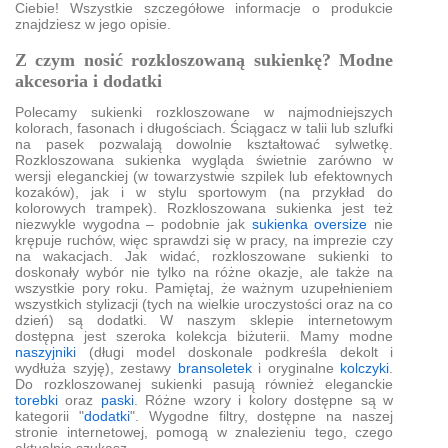
Ciebie! Wszystkie szczegółowe informacje o produkcie
znajdziesz w jego opisie.
Z czym nosić rozkloszowaną sukienkę? Modne
akcesoria i dodatki
Polecamy sukienki rozkloszowane w najmodniejszych
kolorach, fasonach i długościach. Ściągacz w talii lub szlufki
na pasek pozwalają dowolnie kształtować sylwetkę.
Rozkloszowana sukienka wygląda świetnie zarówno w
wersji eleganckiej (w towarzystwie szpilek lub efektownych
kozaków), jak i w stylu sportowym (na przykład do
kolorowych trampek). Rozkloszowana sukienka jest też
niezwykle wygodna – podobnie jak
sukienka oversize
nie
krępuje ruchów, więc sprawdzi się w pracy, na imprezie czy
na wakacjach. Jak widać, rozkloszowane sukienki to
doskonały wybór nie tylko na różne okazje, ale także na
wszystkie pory roku. Pamiętaj, że ważnym uzupełnieniem
wszystkich stylizacji (tych na wielkie uroczystości oraz na co
dzień) są dodatki. W naszym sklepie internetowym
dostępna jest szeroka kolekcja biżuterii. Mamy modne
naszyjniki
(długi model doskonale podkreśla dekolt i
wydłuża szyję), zestawy
bransoletek
i oryginalne
kolczyki
.
Do rozkloszowanej sukienki pasują również eleganckie
torebki
oraz
paski
. Różne wzory i kolory dostępne są w
kategorii "
dodatki
". Wygodne filtry, dostępne na naszej
stronie internetowej, pomogą w znalezieniu tego, czego