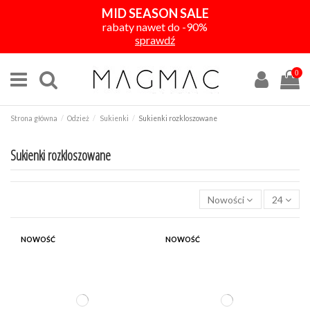
MID SEASON SALE
rabaty nawet do -90%
sprawdź
0
Strona główna
Odzież
Sukienki
Sukienki rozkloszowane
Sukienki rozkloszowane
Nowości
24
KOLOR
NOWOŚĆ
NOWOŚĆ
CENA