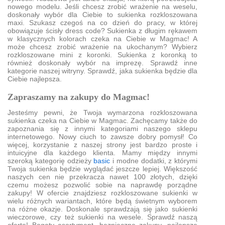
nowego modelu. Jeśli chcesz zrobić wrażenie na weselu,
doskonały wybór dla Ciebie to sukienka rozkloszowana
maxi. Szukasz czegoś na co dzień do pracy, w której
obowiązuje ścisły dress code? Sukienka z długim rękawem
w klasycznych kolorach czeka na Ciebie w Magmac! A
może chcesz zrobić wrażenie na ukochanym? Wybierz
rozkloszowane mini z koronki. Sukienka z koronką to
również doskonały wybór na imprezę. Sprawdź inne
kategorie naszej witryny. Sprawdź, jaka sukienka będzie dla
Ciebie najlepsza.
Zapraszamy na zakupy do Magmac!
Jesteśmy pewni, że Twoja wymarzona rozkloszowana
sukienka czeka na Ciebie w Magmac. Zachęcamy także do
zapoznania się z innymi kategoriami naszego sklepu
internetowego. Nowy ciuch to zawsze dobry pomysł! Co
więcej, korzystanie z naszej strony jest bardzo proste i
intuicyjne dla każdego klienta. Mamy między innymi
szeroką kategorię odzieży
basic
i modne dodatki, z którymi
Twoja sukienka będzie wyglądać jeszcze lepiej. Większość
naszych cen nie przekracza nawet 100 złotych, dzięki
czemu możesz pozwolić sobie na naprawdę porządne
zakupy! W ofercie znajdziesz rozkloszowane sukienki w
wielu różnych wariantach, które będą świetnym wyborem
na różne okazje. Doskonale sprawdzają się jako sukienki
wieczorowe, czy też sukienki na wesele. Sprawdź naszą