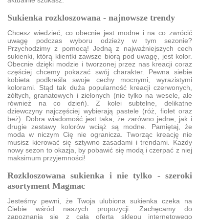
aktualnie szukasz.
Sukienka rozkloszowana - najnowsze trendy
Chcesz wiedzieć, co obecnie jest modne i na co zwrócić
uwagę podczas wyboru odzieży w tym sezonie?
Przychodzimy z pomocą! Jedną z najważniejszych cech
sukienki, którą klientki zawsze biorą pod uwagę, jest kolor.
Obecnie dzięki modzie i tworzonej przez nas kreacji coraz
częściej chcemy pokazać swój charakter. Pewna siebie
kobieta podkreśla swoje cechy mocnymi, wyrazistymi
kolorami. Stąd tak duża popularność kreacji czerwonych,
żółtych, granatowych i zielonych (nie tylko na wesele, ale
również na co dzień). Z kolei subtelne, delikatne
dziewczyny najczęściej wybierają pastele (róż, fiolet oraz
beż). Dobra wiadomość jest taka, że zarówno jedne, jak i
drugie zestawy kolorów wciąż są modne. Pamiętaj, że
moda w niczym Cię nie ogranicza. Tworząc kreację nie
musisz kierować się sztywno zasadami i trendami. Każdy
nowy sezon to okazja, by pobawić się modą i czerpać z niej
maksimum przyjemności!
Rozkloszowana sukienka i nie tylko - szeroki
asortyment Magmac
Jesteśmy pewni, że Twoja ulubiona sukienka czeka na
Ciebie wśród naszych propozycji. Zachęcamy do
zapoznania się z całą ofertą sklepu internetowego