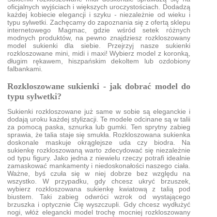
oficjalnych wyjściach i większych uroczystościach. Dodadzą
każdej kobiecie elegancji i szyku - niezależnie od wieku i
typu sylwetki. Zachęcamy do zapoznania się z ofertą sklepu
internetowego Magmac, gdzie wśród setek różnych
modnych produktów, na pewno znajdziesz rozkloszowany
model sukienki dla siebie. Przejrzyj nasze sukienki
rozkloszowane mini, midi i maxi! Wybierz model z koronką,
długim rękawem, hiszpańskim dekoltem lub ozdobiony
falbankami.
Rozkloszowane sukienki - jak dobrać model do
typu sylwetki?
Sukienki rozkloszowane już same w sobie są eleganckie i
dodają uroku każdej stylizacji. Te modele odcinane są w talii
za pomocą paska, sznurka lub gumki. Ten sprytny zabieg
sprawia, że talia staje się smukła. Rozkloszowana sukienka
doskonale maskuje okrąglejsze uda czy biodra. Na
sukienkę rozkloszowaną warto zdecydować się niezależnie
od typu figury. Jako jedna z niewielu rzeczy potrafi idealnie
zamaskować mankamenty i niedoskonałości naszego ciała.
Ważne, byś czuła się w niej dobrze bez względu na
wszystko. W przypadku, gdy chcesz ukryć brzuszek,
wybierz rozkloszowana sukienkę kwiatową z talią pod
biustem. Taki zabieg odwróci wzrok od wystającego
brzuszka i optycznie Cię wyszczupli. Gdy chcesz wydłużyć
nogi, włóż elegancki model trochę mocniej rozkloszowany