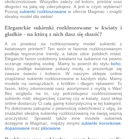
okolicznościowe. Wszystko zależy od koloru, printów oraz
długości na jaką się zdecydujesz. A jest w czym wybierać!
Poznaj
sukienki rozkloszowane
w ofercie Magmac i znajdź
idealny model dla siebie!
Eleganckie sukienki rozkloszowane w kwiaty i
gładkie - na którą z nich dasz się skusić?
A co powiesz na rozkloszowany model sukienki z
kwiatowym printem? Ten wzór w fasonie rozkloszowanym
podbija tegoroczne trendy, a także ulice polskich miast.
Elegancki fason ozdobiony kwiatami na sukience na pewno
oczaruje niejedną osobę. Mamy tu powrót do stylu
boho
,
który podbija światowe pokazy mody, a prezentuje się
zawsze świeżo i kobieco. W naszym sklepie online
znajdziesz sukienki rozkloszowane w każdym stylu. Mamy
modele na ramiączkach, z krótkim i długim rękawem. To
fason, który zdominował nasz asortyment z myślą o Was!
Bez względu na to, czy potrzebujesz rozkloszowanej
sukienki midi, eleganckiej czarnej czy w kwiaty, nasz sklep
online dostarczy Ci całą gamę kolorystyczną w tej kategorii.
Po dokonaniu zakupów z pewnością odetchniesz z ulgą, że
znalazłaś idealną sukienkę rozkloszowaną na swoją ważną
uroczystość. Sprawdź także inne modele sukienek
dostępne w Magmac, między innymi
sukienki koronkowe
,
dopasowane
oraz
plisowane
.