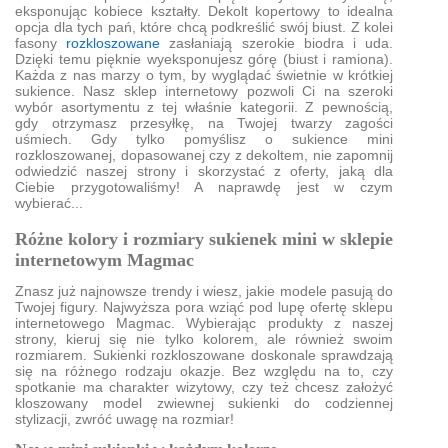
eksponując kobiece kształty. Dekolt kopertowy to idealna
opcja dla tych pań, które chcą podkreślić swój biust. Z kolei
fasony
rozkloszowane
zasłaniają szerokie biodra i uda.
Dzięki temu pięknie wyeksponujesz górę (biust i ramiona).
Każda z nas marzy o tym, by wyglądać świetnie w krótkiej
sukience. Nasz sklep internetowy pozwoli Ci na szeroki
wybór asortymentu z tej właśnie kategorii. Z pewnością,
gdy otrzymasz przesyłkę, na Twojej twarzy zagości
uśmiech. Gdy tylko pomyślisz o sukience mini
rozkloszowanej, dopasowanej czy z dekoltem, nie zapomnij
odwiedzić naszej strony i skorzystać z oferty, jaką dla
Ciebie przygotowaliśmy! A naprawdę jest w czym
wybierać...
Różne kolory i rozmiary sukienek mini w sklepie
internetowym Magmac
Znasz już najnowsze trendy i wiesz, jakie modele pasują do
Twojej figury. Najwyższa pora wziąć pod lupę ofertę sklepu
internetowego Magmac. Wybierając produkty z naszej
strony, kieruj się nie tylko kolorem, ale również swoim
rozmiarem. Sukienki rozkloszowane doskonale sprawdzają
się na różnego rodzaju okazje. Bez względu na to, czy
spotkanie ma charakter wizytowy, czy też chcesz założyć
kloszowany model zwiewnej sukienki do codziennej
stylizacji, zwróć uwagę na rozmiar!