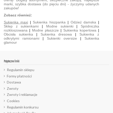
ofertę! Bogaty asortyment, bezpieczne zakupy, najlepsze
marki, szybka dostawa (do pięciu dni) - życzymy udanych
zakupów!
Zobacz również:
Sukienka maxi
|
Sukienka hiszpanka
|
Odzież damska
|
Sklep z sukienkami
|
Modne sukienki
|
Spódniczka
rozkloszowana
|
Modne płaszcze
|
Sukienka kopertowa
|
Obcisła sukienka
|
Sukienka dresowa
|
Sukienka z
odkrytymi ramionami
|
Sukienki oversize
|
Sukienka
glamour
Pożyteczne linki
Regulamin sklepu
Formy płatności
Dostawa
Zwroty
Zwroty i reklamacje
Cookies
Regulamin konkursu